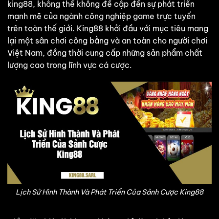
king88, không thể không đề cập đến sự phát triển
mạnh mẽ của ngành công nghiệp game trực tuyến
trên toàn thế giới. King88 khởi đầu với mục tiêu mang
lại một sân chơi công bằng và an toàn cho người chơi
Việt Nam, đồng thời cung cấp những sản phẩm chất
lượng cao trong lĩnh vực cá cược.
Lịch Sử Hình Thành Và Phát Triển Của Sảnh Cược King88