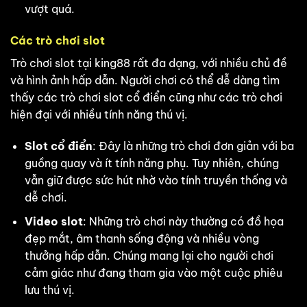
vượt quá.
Các trò chơi slot
Trò chơi slot tại king88 rất đa dạng, với nhiều chủ đề
và hình ảnh hấp dẫn. Người chơi có thể dễ dàng tìm
thấy các trò chơi slot cổ điển cũng như các trò chơi
hiện đại với nhiều tính năng thú vị.
Slot cổ điển
: Đây là những trò chơi đơn giản với ba
guồng quay và ít tính năng phụ. Tuy nhiên, chúng
vẫn giữ được sức hút nhờ vào tính truyền thống và
dễ chơi.
Video slot
: Những trò chơi này thường có đồ họa
đẹp mắt, âm thanh sống động và nhiều vòng
thưởng hấp dẫn. Chúng mang lại cho người chơi
cảm giác như đang tham gia vào một cuộc phiêu
lưu thú vị.