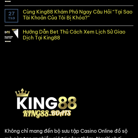
Cùng King88 Khám Phá Ngay Câu Hỏi “Tại Sao
27
Tài Khoản Của Tôi Bị Khóa?”
Th9
Hướng Dẫn Bet Thủ Cách Xem Lịch Sử Giao
Dịch Tại King88
Không chỉ mang đến bộ sưu tập Casino Online đồ sộ