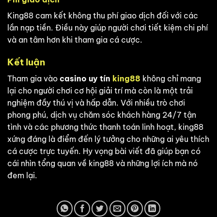
King88 cam kết không thu phí giao dịch đối với các
lần nạp tiền. Điều này giúp người chơi tiết kiệm chi phí
và an tâm hơn khi tham gia cá cược.
Kết luận
Tham gia vào
casino uy tín
king88
không chỉ mang
lại cho người chơi cơ hội giải trí mà còn là một trải
nghiệm đầy thú vị và hấp dẫn. Với nhiều trò chơi
phong phú, dịch vụ chăm sóc khách hàng 24/7 tận
tình và các phương thức thanh toán linh hoạt, king88
xứng đáng là điểm đến lý tưởng cho những ai yêu thích
cá cược trực tuyến. Hy vọng bài viết đã giúp bạn có
cái nhìn tổng quan về king88 và những lợi ích mà nó
đem lại.