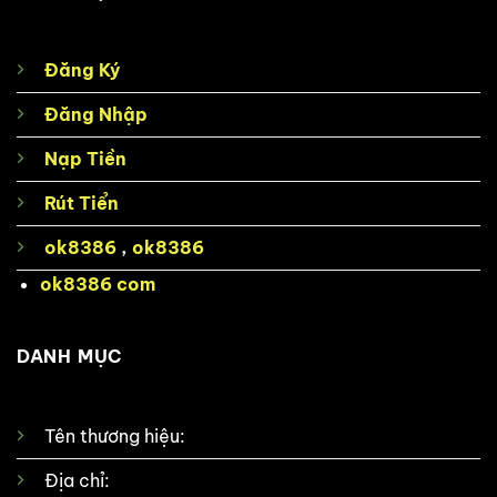
Đăng Ký
Đăng Nhập
Nạp Tiền
Rút Tiển
ok8386
,
ok8386
ok8386 com
DANH MỤC
Tên thương hiệu:
Địa chỉ: