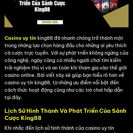
Casino uy tín
king88
đã nhanh chóng trở thành một
trong những lựa chọn hàng đầu cho những ai yêu thích
cá cược trực tuyến. Với sự phát triển không ngừng của
công nghệ, ngày càng có nhiều người chơi tìm kiếm
trải nghiệm thú vị và an toàn khi tham gia vào thế giới
casino online. Bài viết này sẽ giúp bạn hiểu rõ hơn về
casino uy tín king88, từ những ưu điểm nổi bật đến
cách thức hoạt động cũng như các trò chơi hấp dẫn
tại đây.
Lịch Sử Hình Thành Và Phát Triển Của Sảnh
Cược King88
Khi nhắc đến lịch sử hình thành của casino uy tín