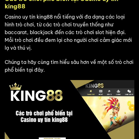
king88
Casino uy tín king88 nổi tiếng với đa dạng các loại
hình trò chơi, từ các trò chơi truyền thống như
baccarat, blackjack đến các trò chơi slot hiện đại.
Mỗi trò chơi đều đem lại cho người chơi cảm giác mới
lạ và thú vị.
Chúng ta hãy cùng tìm hiểu sâu hơn về một số trò chơi
phổ biến tại đây.