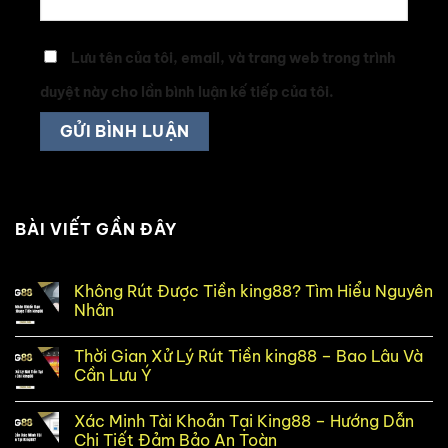
Lưu tên của tôi, email, và trang web trong trình
duyệt này cho lần bình luận kế tiếp của tôi.
BÀI VIẾT GẦN ĐÂY
Không Rút Được Tiền king88? Tìm Hiểu Nguyên
Nhân
Thời Gian Xử Lý Rút Tiền king88 – Bao Lâu Và
Cần Lưu Ý
Xác Minh Tài Khoản Tại King88 – Hướng Dẫn
Chi Tiết Đảm Bảo An Toàn