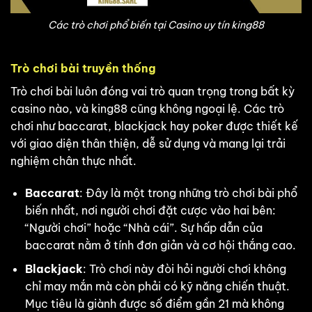
Các trò chơi phổ biến tại Casino uy tín king88
Trò chơi bài truyền thống
Trò chơi bài luôn đóng vai trò quan trọng trong bất kỳ
casino nào, và king88 cũng không ngoại lệ. Các trò
chơi như baccarat, blackjack hay poker được thiết kế
với giao diện thân thiện, dễ sử dụng và mang lại trải
nghiệm chân thực nhất.
Baccarat
: Đây là một trong những trò chơi bài phổ
biến nhất, nơi người chơi đặt cược vào hai bên:
“Người chơi” hoặc “Nhà cái”. Sự hấp dẫn của
baccarat nằm ở tính đơn giản và cơ hội thắng cao.
Blackjack
: Trò chơi này đòi hỏi người chơi không
chỉ may mắn mà còn phải có kỹ năng chiến thuật.
Mục tiêu là giành được số điểm gần 21 mà không