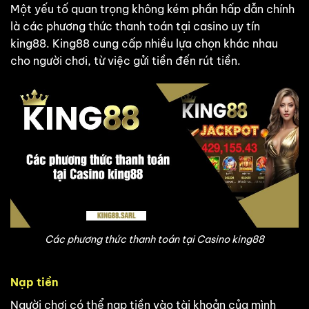
Một yếu tố quan trọng không kém phần hấp dẫn chính
là các phương thức thanh toán tại casino uy tín
king88. King88 cung cấp nhiều lựa chọn khác nhau
cho người chơi, từ việc gửi tiền đến rút tiền.
Các phương thức thanh toán tại Casino king88
Nạp tiền
Người chơi có thể nạp tiền vào tài khoản của mình