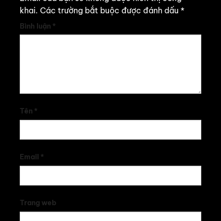
khai.
Các trường bắt buộc được đánh dấu
*
Bình luận
*
Tên
*
Email
*
Trang web