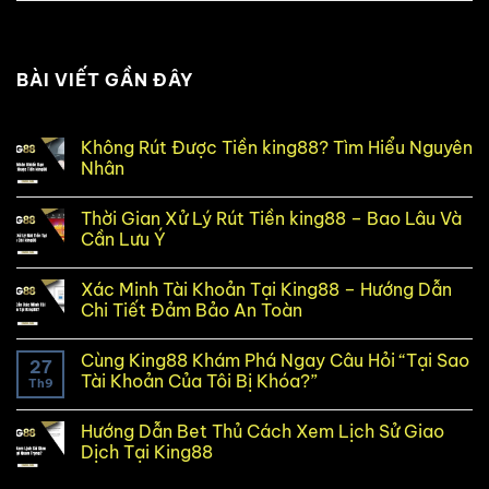
BÀI VIẾT GẦN ĐÂY
Không Rút Được Tiền king88? Tìm Hiểu Nguyên
Nhân
Thời Gian Xử Lý Rút Tiền king88 – Bao Lâu Và
Cần Lưu Ý
Xác Minh Tài Khoản Tại King88 – Hướng Dẫn
Chi Tiết Đảm Bảo An Toàn
Cùng King88 Khám Phá Ngay Câu Hỏi “Tại Sao
27
Tài Khoản Của Tôi Bị Khóa?”
Th9
Hướng Dẫn Bet Thủ Cách Xem Lịch Sử Giao
Dịch Tại King88