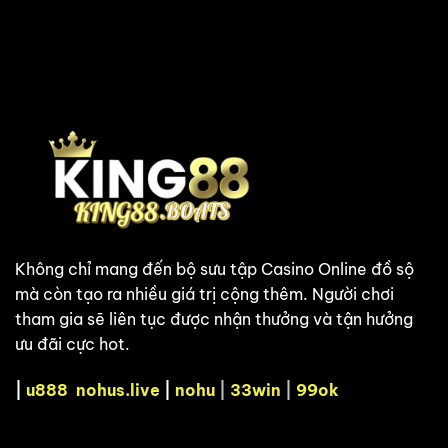
Không chỉ mang đến bộ sưu tập Casino Online đồ sộ
mà còn tạo ra nhiều giá trị cộng thêm. Người chơi
tham gia sẽ liên tục được nhận thưởng và tận hưởng
ưu đãi cực hot.
|
u888
nohus.live
|
nohu
|
33win
|
99ok