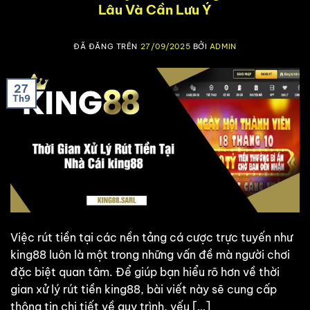
Lâu Và Cần Lưu Ý
ĐÃ ĐĂNG TRÊN
27/09/2025
BỞI
ADMIN
27
Th9
Việc rút tiền tại các nền tảng cá cược trực tuyến như
king88 luôn là một trong những vấn đề mà người chơi
đặc biệt quan tâm. Để giúp bạn hiểu rõ hơn về thời
gian xử lý rút tiền king88, bài viết này sẽ cung cấp
thông tin chi tiết về quy trình, yếu […]