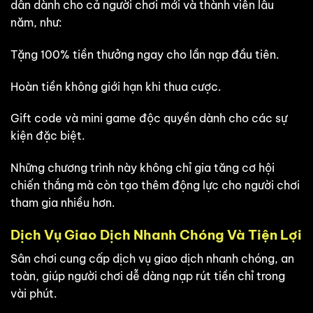
dẫn dành cho cả người chơi mới và thành viên lâu
năm, như:
Tặng 100% tiền thưởng ngay cho lần nạp đầu tiên.
Hoàn tiền không giới hạn khi thua cược.
Gift code và mini game độc quyền dành cho các sự
kiện đặc biệt.
Những chương trình này không chỉ gia tăng cơ hội
chiến thắng mà còn tạo thêm động lực cho người chơi
tham gia nhiều hơn.
Dịch Vụ Giao Dịch Nhanh Chóng Và Tiện Lợi
Sân chơi cung cấp dịch vụ giao dịch nhanh chóng, an
toàn, giúp người chơi dễ dàng nạp rút tiền chỉ trong
vài phút.