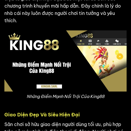
chương trình khuyến mãi hấp dẫn. Đây chính là lý do
nhà cái này luôn được người chơi tin tưởng và yêu
thích.
Những Điểm Mạnh Nổi Trội Của King88
Giao Diện Đẹp Và Siêu Hiện Đại
Sân chơi sở hữu giao diện người dùng tối ưu, phù hợp