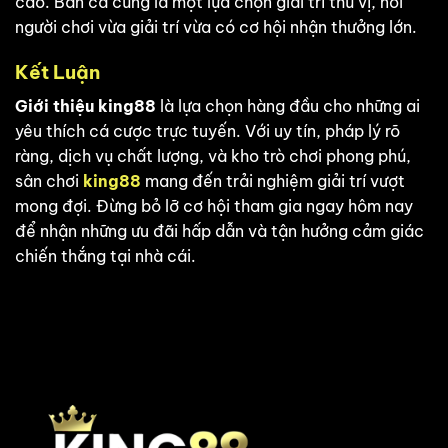
cao. Bắn cá cũng là một lựa chọn giải trí thú vị, nơi
người chơi vừa giải trí vừa có cơ hội nhận thưởng lớn.
Kết Luận
Giới thiệu king88
là lựa chọn hàng đầu cho những ai
yêu thích cá cược trực tuyến. Với uy tín, pháp lý rõ
ràng, dịch vụ chất lượng, và kho trò chơi phong phú,
sân chơi
king88
mang đến trải nghiệm giải trí vượt
mong đợi. Đừng bỏ lỡ cơ hội tham gia ngay hôm nay
để nhận những ưu đãi hấp dẫn và tận hưởng cảm giác
chiến thắng tại nhà cái.