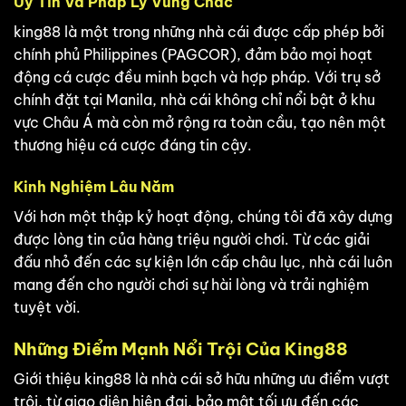
Uy Tín Và Pháp Lý Vững Chắc
king88 là một trong những nhà cái được cấp phép bởi
chính phủ Philippines (PAGCOR), đảm bảo mọi hoạt
động cá cược đều minh bạch và hợp pháp. Với trụ sở
chính đặt tại Manila, nhà cái không chỉ nổi bật ở khu
vực Châu Á mà còn mở rộng ra toàn cầu, tạo nên một
thương hiệu cá cược đáng tin cậy.
Kinh Nghiệm Lâu Năm
Với hơn một thập kỷ hoạt động, chúng tôi đã xây dựng
được lòng tin của hàng triệu người chơi. Từ các giải
đấu nhỏ đến các sự kiện lớn cấp châu lục, nhà cái luôn
mang đến cho người chơi sự hài lòng và trải nghiệm
tuyệt vời.
Những Điểm Mạnh Nổi Trội Của King88
Giới thiệu king88 là nhà cái sở hữu những ưu điểm vượt
trội, từ giao diện hiện đại, bảo mật tối ưu đến các