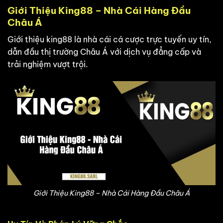
Giới Thiệu King88 – Nhà Cái Hàng Đầu
Châu Á
Giới thiệu king88 là nhà cái cá cược trực tuyến uy tín,
dẫn đầu thị trường Châu Á với dịch vụ đẳng cấp và
trải nghiệm vượt trội.
Giới Thiệu King88 – Nhà Cái Hàng Đầu Châu Á