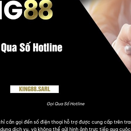
Gọi Qua Số Hotline
chỉ cần gọi đến số điện thoại hỗ trợ được cung cấp trên tr
ử dụng dịch vụ, và không thể gửi hình ảnh trực tiếp qua cuộ