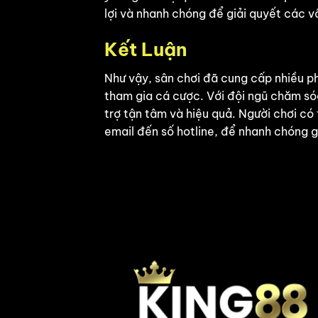
lợi và nhanh chóng để giải quyết các v
Kết Luận
Như vậy, sân chơi đã cung cấp nhiều p
tham gia cá cược. Với đội ngũ chăm só
trợ tận tâm và hiệu quả. Người chơi có
email đến số hotline, để nhanh chóng g