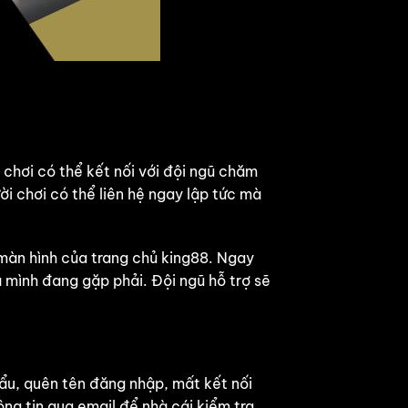
chơi có thể kết nối với đội ngũ chăm
i chơi có thể liên hệ ngay lập tức mà
 màn hình của trang chủ king88. Ngay
 mình đang gặp phải. Đội ngũ hỗ trợ sẽ
hẩu, quên tên đăng nhập, mất kết nối
ông tin qua email để nhà cái kiểm tra