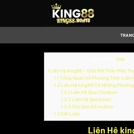
Chuyển
đến
nội
dung
TRAN
Contents
[
hide
]
1
Liên Hệ king88 – Giải Mã Thắc Mắc Tr
1.1
Tổng Quan Về Phương Thức Liên 
1.2
Liên Hệ king88 Có Những Phươn
1.2.1
Liên Hệ Qua Chatbox
1.2.2
Liên Hệ Qua Email
1.2.3
Gọi Qua Số Hotline
1.3
Kết Luận
Liên Hệ ki