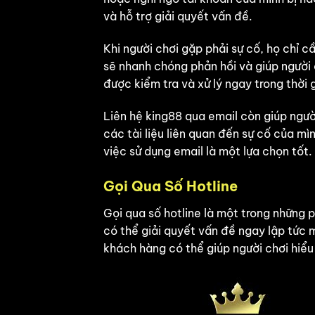
và hỗ trợ giải quyết vấn đề.
Khi người chơi gặp phải sự cố, họ chỉ c
sẽ nhanh chóng phản hồi và giúp người c
được kiểm tra và xử lý ngay trong thời g
Liên hệ king88 qua email còn giúp ngườ
các tài liệu liên quan đến sự cố của m
việc sử dụng email là một lựa chọn tốt.
Gọi Qua Số Hotline
Gọi qua số hotline là một trong những 
có thể giải quyết vấn đề ngay lập tức 
khách hàng có thể giúp người chơi hiểu