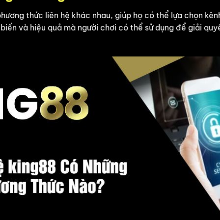
hương thức liên hệ khác nhau, giúp họ có thể lựa chọn kên
 biến và hiệu quả mà người chơi có thể sử dụng để giải quy