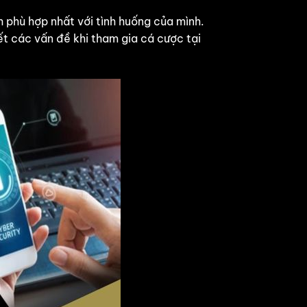
h phù hợp nhất với tình huống của mình.
ết các vấn đề khi tham gia cá cược tại