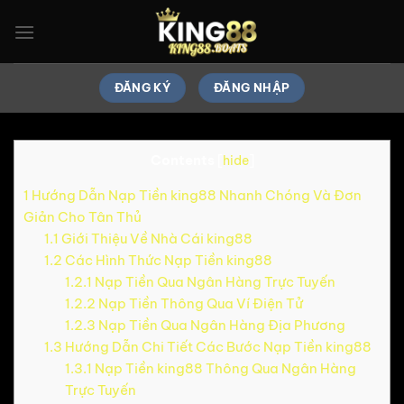
Chuyển
đến
nội
dung
ĐĂNG KÝ
ĐĂNG NHẬP
Contents
[
hide
]
1
Hướng Dẫn Nạp Tiền king88 Nhanh Chóng Và Đơn
Giản Cho Tân Thủ
1.1
Giới Thiệu Về Nhà Cái king88
1.2
Các Hình Thức Nạp Tiền king88
1.2.1
Nạp Tiền Qua Ngân Hàng Trực Tuyến
1.2.2
Nạp Tiền Thông Qua Ví Điện Tử
1.2.3
Nạp Tiền Qua Ngân Hàng Địa Phương
1.3
Hướng Dẫn Chi Tiết Các Bước Nạp Tiền king88
1.3.1
Nạp Tiền king88 Thông Qua Ngân Hàng
Trực Tuyến