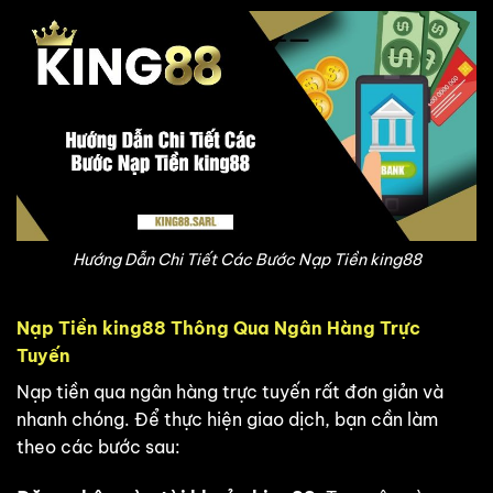
Hướng Dẫn Chi Tiết Các Bước Nạp Tiền king88
Nạp Tiền king88 Thông Qua Ngân Hàng Trực
Tuyến
Nạp tiền qua ngân hàng trực tuyến rất đơn giản và
nhanh chóng. Để thực hiện giao dịch, bạn cần làm
theo các bước sau: