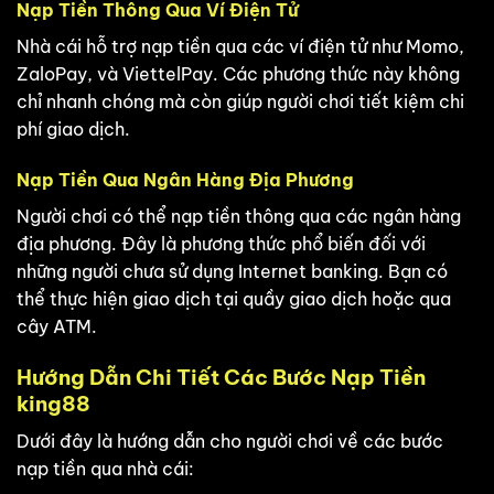
Nạp Tiền Thông Qua Ví Điện Tử
Nhà cái hỗ trợ nạp tiền qua các ví điện tử như Momo,
ZaloPay, và ViettelPay. Các phương thức này không
chỉ nhanh chóng mà còn giúp người chơi tiết kiệm chi
phí giao dịch.
Nạp Tiền Qua Ngân Hàng Địa Phương
Người chơi có thể nạp tiền thông qua các ngân hàng
địa phương. Đây là phương thức phổ biến đối với
những người chưa sử dụng Internet banking. Bạn có
thể thực hiện giao dịch tại quầy giao dịch hoặc qua
cây ATM.
Hướng Dẫn Chi Tiết Các Bước Nạp Tiền
king88
Dưới đây là hướng dẫn cho người chơi về các bước
nạp tiền qua nhà cái: