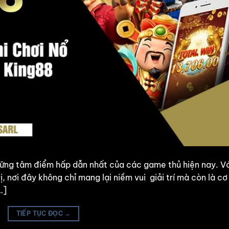
những tâm điểm hấp dẫn nhất của các game thủ hiện nay. V
ị, nơi đây không chỉ mang lại niềm vui giải trí mà còn là cơ
…]
TIẾP TỤC ĐỌC
→