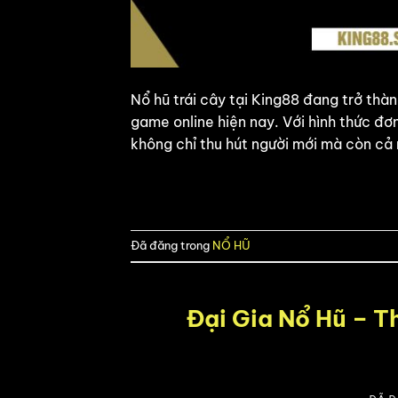
Nổ hũ trái cây tại King88 đang trở thà
game online hiện nay. Với hình thức đơn
không chỉ thu hút người mới mà còn cả
Đã đăng trong
NỔ HŨ
Đại Gia Nổ Hũ – 