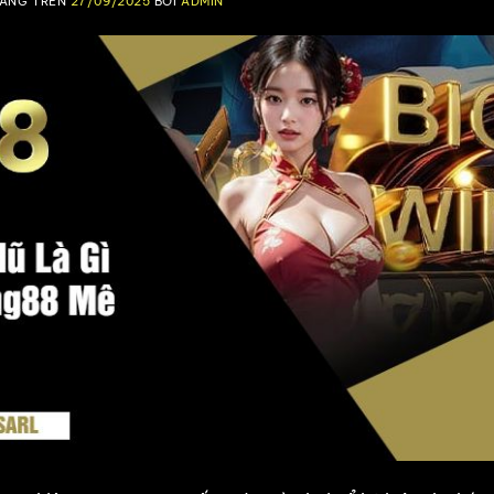
ĂNG TRÊN
27/09/2025
BỞI
ADMIN