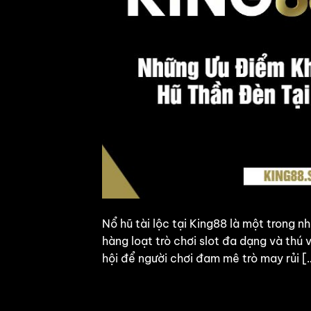
Nổ hũ tài lộc tại King88 là một trong 
hàng loạt trò chơi slot đa dạng và thú v
hội để người chơi đam mê trò may rủi [