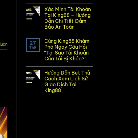
Xác Minh Tài Khoản
Tại King88 – Hướng
Dẫn Chi Tiết Đảm
Bảo An Toàn
Cùng King88 Khám
27
luận
Phá Ngay Câu Hỏi
Th9
“Tại Sao Tài Khoản
Của Tôi Bị Khóa?”
Hướng Dẫn Bet Thủ
Cách Xem Lịch Sử
Giao Dịch Tại
King88